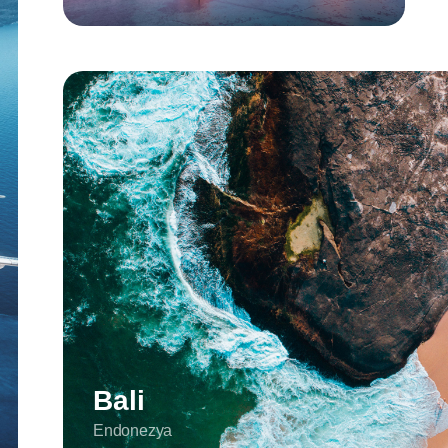
Bali
Endonezya