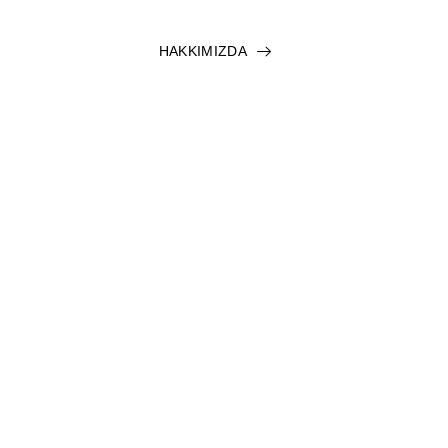
HAKKIMIZDA
Atatur vize olarak, uluslararası seyahatlerinizde
ihtiyaç duyduğunuz tüm vize işlemlerinde hızlı ve
güvenilir hizmet sunuyoruz.