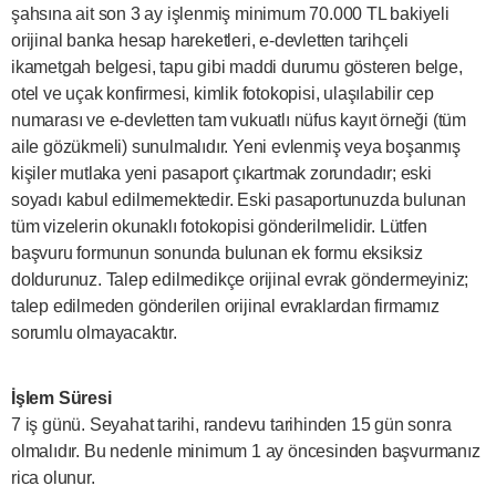
şahsına ait son 3 ay işlenmiş minimum 70.000 TL bakiyeli
orijinal banka hesap hareketleri, e-devletten tarihçeli
ikametgah belgesi, tapu gibi maddi durumu gösteren belge,
otel ve uçak konfirmesi, kimlik fotokopisi, ulaşılabilir cep
numarası ve e-devletten tam vukuatlı nüfus kayıt örneği (tüm
aile gözükmeli) sunulmalıdır. Yeni evlenmiş veya boşanmış
kişiler mutlaka yeni pasaport çıkartmak zorundadır; eski
soyadı kabul edilmemektedir. Eski pasaportunuzda bulunan
tüm vizelerin okunaklı fotokopisi gönderilmelidir. Lütfen
başvuru formunun sonunda bulunan ek formu eksiksiz
doldurunuz. Talep edilmedikçe orijinal evrak göndermeyiniz;
talep edilmeden gönderilen orijinal evraklardan firmamız
sorumlu olmayacaktır.
İşlem Süresi
7 iş günü. Seyahat tarihi, randevu tarihinden 15 gün sonra
olmalıdır. Bu nedenle minimum 1 ay öncesinden başvurmanız
rica olunur.