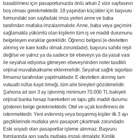
basabilmesi için pasaportunuzda önlü arkalı 2 vize sayfasının
boş olması gerekmektedir. 18 yaşından küçükler için başvuru
formundaki son sayfadaki imza yerleri anne ve baba
tarafından mutlaka imzalanmalıdır. Anne, baba veya geçimini
sağlamakla yükümlü olan kişilerin tüm iş ve maddi durumunu
belgeleyen evraklar gereklidir. Öğrenci belgesi (e-devletten
alınmış ve kare kodlu olmak zorundadır), başvuru sahibi reşit
değilse ve yalnız ya da sadece bir ebeveyn ya da yasal vasi
ile seyahat ediyorsa gitmeyen ebeveyninden noter tasdikli
orijinal muvafakatname eklenmelidir. Seyahat sağlık sigortası
firmamız tarafından yapılmaktadır. E-devletten alınmış tam
vukuatlı nüfus kayıt örneği, tüm aile bireyleri gözükmelidir.
Şahsına ait son 3 ay işlenmiş minimum 70.000 TL bakiyeli
orijinal banka hesap hareketleri ve tapu gibi maddi durumu
gösteren belge gerekmektedir. Otel ve uçak konfirmesi de
istenmektedir. Yeni evlenmiş veya boşanmış kişiler ilk 3 ayı
geçtiklerinde mutlaka yeni pasaport çıkartmak zorundadır.
Eski soyadı olan pasaportlar işleme alınmaz. Başvuru
formlarında son sayfa mutlaka imzalı olmalıdır. Kimlik