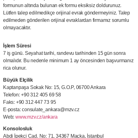
formunun altında bulunan ek formu eksiksiz doldurunuz.
Lütfen talep edilmedikçe orijinal evrak göndermeyiniz. Talep
edilmeden gönderilen orijinal evraklardan firmamız sorumlu
olmayacaktır.
İşlem Süresi
7 iş günü. Seyahat tarihi, randevu tarihinden 15 gün sonra
olmalıdır. Bu nedenle minimum 1 ay öncesinden başvurmanız
rica olunur.
Büyük Elçilik
Kaptanpaşa Sokak No: 15, G.O.P, 06700 Ankara
Telefon: +90 312 405 69 58
Faks: +90 312 447 73 95
E-posta:
consulate_ankara@mzv.cz
Web:
www.mzv.cz/ankara
Konsolosluk
Abdi İpekçi Cad. No: 71, 34367 Maçka, İstanbul