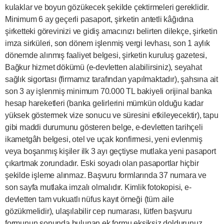
kulaklar ve boyun gözükecek şekilde çektirmeleri gereklidir.
Minimum 6 ay geçerli pasaport, şirketin antetli kâğıdına
şirketteki görevinizi ve gidiş amacınızı belirten dilekçe, şirketin
imza sirküleri, son dönem işlenmiş vergi levhası, son 1 aylık
dönemde alınmış faaliyet belgesi, şirketin kuruluş gazetesi,
Bağkur hizmet dökümü (e-devletten alabilirsiniz), seyahat
sağlık sigortası (firmamız tarafından yapılmaktadır), şahsına ait
son 3 ay işlenmiş minimum 70.000 TL bakiyeli orijinal banka
hesap hareketleri (banka gelirlerini mümkün olduğu kadar
yüksek göstermek vize sonucu ve süresini etkileyecektir), tapu
gibi maddi durumunu gösteren belge, e-devletten tarihçeli
ikametgâh belgesi, otel ve uçak konfirmesi, yeni evlenmiş
veya boşanmış kişiler ilk 3 ayı geçtiyse mutlaka yeni pasaport
çıkartmak zorundadır. Eski soyadı olan pasaportlar hiçbir
şekilde işleme alınmaz. Başvuru formlarında 37 numara ve
son sayfa mutlaka imzalı olmalıdır. Kimlik fotokopisi, e-
devletten tam vukuatlı nüfus kayıt örneği (tüm aile
gözükmelidir), ulaşılabilir cep numarası, lütfen başvuru
formunun sonunda bulunan ek formu eksiksiz doldurunuz,