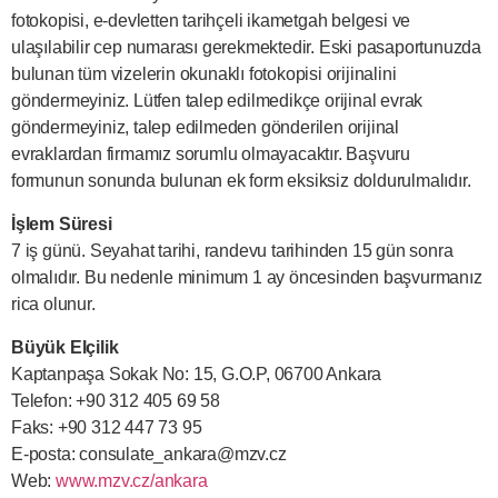
fotokopisi, e-devletten tarihçeli ikametgah belgesi ve
ulaşılabilir cep numarası gerekmektedir. Eski pasaportunuzda
bulunan tüm vizelerin okunaklı fotokopisi orijinalini
göndermeyiniz. Lütfen talep edilmedikçe orijinal evrak
göndermeyiniz, talep edilmeden gönderilen orijinal
evraklardan firmamız sorumlu olmayacaktır. Başvuru
formunun sonunda bulunan ek form eksiksiz doldurulmalıdır.
İşlem Süresi
7 iş günü. Seyahat tarihi, randevu tarihinden 15 gün sonra
olmalıdır. Bu nedenle minimum 1 ay öncesinden başvurmanız
rica olunur.
Büyük Elçilik
Kaptanpaşa Sokak No: 15, G.O.P, 06700 Ankara
Telefon: +90 312 405 69 58
Faks: +90 312 447 73 95
E-posta:
consulate_ankara@mzv.cz
Web:
www.mzv.cz/ankara