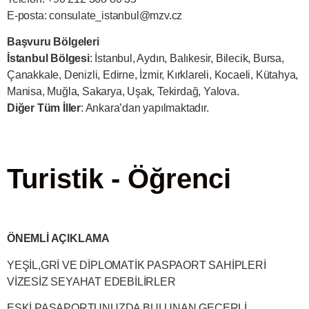
E-posta:
consulate_istanbul@mzv.cz
Başvuru Bölgeleri
İstanbul Bölgesi
: İstanbul, Aydın, Balıkesir, Bilecik, Bursa,
Çanakkale, Denizli, Edirne, İzmir, Kırklareli, Kocaeli, Kütahya,
Manisa, Muğla, Sakarya, Uşak, Tekirdağ, Yalova.
Diğer Tüm İller
: Ankara’dan yapılmaktadır.
Turistik - Öğrenci
ÖNEMLİ AÇIKLAMA
YEŞİL,GRİ VE DİPLOMATİK PASPAORT SAHİPLERİ
VİZESİZ SEYAHAT EDEBİLİRLER
ESKİ PASAPORTUNUZDA BULUNAN GEÇERLİ