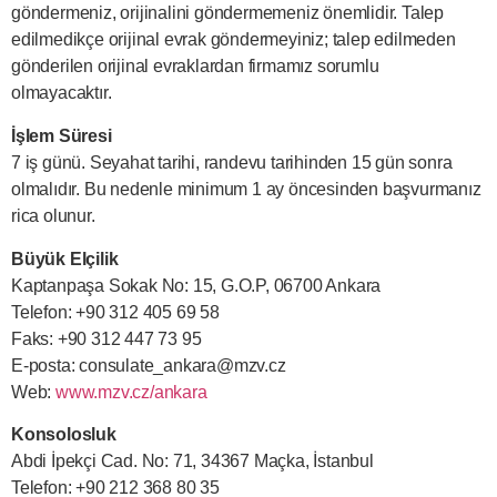
göndermeniz, orijinalini göndermemeniz önemlidir. Talep
edilmedikçe orijinal evrak göndermeyiniz; talep edilmeden
gönderilen orijinal evraklardan firmamız sorumlu
olmayacaktır.
İşlem Süresi
7 iş günü. Seyahat tarihi, randevu tarihinden 15 gün sonra
olmalıdır. Bu nedenle minimum 1 ay öncesinden başvurmanız
rica olunur.
Büyük Elçilik
Kaptanpaşa Sokak No: 15, G.O.P, 06700 Ankara
Telefon: +90 312 405 69 58
Faks: +90 312 447 73 95
E-posta:
consulate_ankara@mzv.cz
Web:
www.mzv.cz/ankara
Konsolosluk
Abdi İpekçi Cad. No: 71, 34367 Maçka, İstanbul
Telefon: +90 212 368 80 35