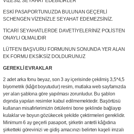
VİZESİZ SEYAHAT EDEBİLİRLER
ESKİ PASAPORTUNUZDA BULUNAN GEÇERLİ
SCHENGEN VİZENİZLE SEYAHAT EDEMEZSİNİZ.
TİCARİ SEYAHATLERDE DAVETİYELERİNİZ POLİSTEN
ONAYLI OLMALIDIR
LÜTFEN BAŞVURU FORMUNUN SONUNDA YER ALAN
EK FORMU EKSİKSİZ DOLDURUNUZ
GEREKLİ EVRAKLAR
2 adet arka fonu beyaz, son 3 ay içerisinde çekilmiş 3,5*4,5
biyometrik (kâğıt boyutudur) resim, mutlaka web sayfamızda
yer alan şablona göre yapılması zorunludur. Bu şablon
dışında yapılan resimler kabul edilmemektedir. Başörtüsü
kullanan misafirlerimizin örtülerini bone şeklinde bağlayıp
kulaklar ve boyun gözükecek şekilde çektirmeleri gereklidir.
Minimum 6 ay geçerli pasaport, şirketin antetli kâğıdına
şirketteki görevinizi ve gidiş amacınızı belirten kaşeli imzalı