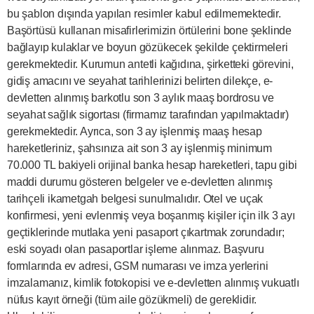
bu şablon dışında yapılan resimler kabul edilmemektedir.
Başörtüsü kullanan misafirlerimizin örtülerini bone şeklinde
bağlayıp kulaklar ve boyun gözükecek şekilde çektirmeleri
gerekmektedir. Kurumun antetli kağıdına, şirketteki görevini,
gidiş amacını ve seyahat tarihlerinizi belirten dilekçe, e-
devletten alınmış barkotlu son 3 aylık maaş bordrosu ve
seyahat sağlık sigortası (firmamız tarafından yapılmaktadır)
gerekmektedir. Ayrıca, son 3 ay işlenmiş maaş hesap
hareketleriniz, şahsınıza ait son 3 ay işlenmiş minimum
70.000 TL bakiyeli orijinal banka hesap hareketleri, tapu gibi
maddi durumu gösteren belgeler ve e-devletten alınmış
tarihçeli ikametgah belgesi sunulmalıdır. Otel ve uçak
konfirmesi, yeni evlenmiş veya boşanmış kişiler için ilk 3 ayı
geçtiklerinde mutlaka yeni pasaport çıkartmak zorundadır;
eski soyadı olan pasaportlar işleme alınmaz. Başvuru
formlarında ev adresi, GSM numarası ve imza yerlerini
imzalamanız, kimlik fotokopisi ve e-devletten alınmış vukuatlı
nüfus kayıt örneği (tüm aile gözükmeli) de gereklidir.