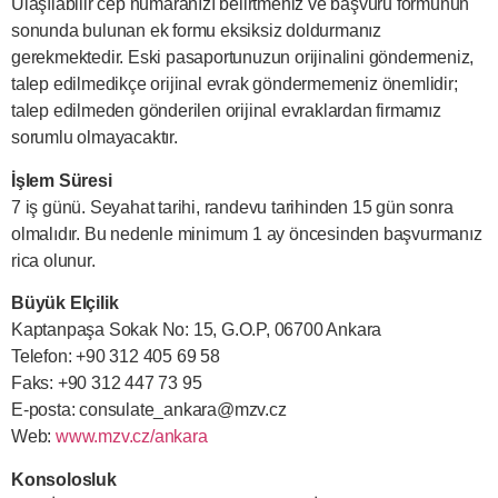
Ulaşılabilir cep numaranızı belirtmeniz ve başvuru formunun
sonunda bulunan ek formu eksiksiz doldurmanız
gerekmektedir. Eski pasaportunuzun orijinalini göndermeniz,
talep edilmedikçe orijinal evrak göndermemeniz önemlidir;
talep edilmeden gönderilen orijinal evraklardan firmamız
sorumlu olmayacaktır.
İşlem Süresi
7 iş günü. Seyahat tarihi, randevu tarihinden 15 gün sonra
olmalıdır. Bu nedenle minimum 1 ay öncesinden başvurmanız
rica olunur.
Büyük Elçilik
Kaptanpaşa Sokak No: 15, G.O.P, 06700 Ankara
Telefon: +90 312 405 69 58
Faks: +90 312 447 73 95
E-posta:
consulate_ankara@mzv.cz
Web:
www.mzv.cz/ankara
Konsolosluk