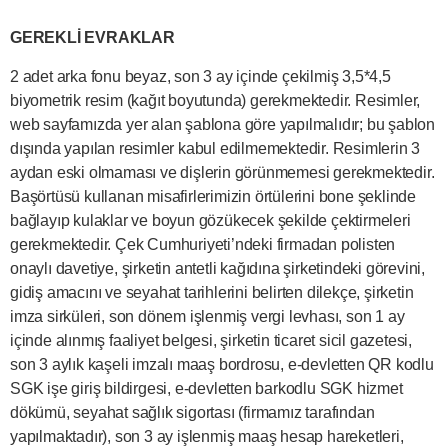
GEREKLİ EVRAKLAR
2 adet arka fonu beyaz, son 3 ay içinde çekilmiş 3,5*4,5
biyometrik resim (kağıt boyutunda) gerekmektedir. Resimler,
web sayfamızda yer alan şablona göre yapılmalıdır; bu şablon
dışında yapılan resimler kabul edilmemektedir. Resimlerin 3
aydan eski olmaması ve dişlerin görünmemesi gerekmektedir.
Başörtüsü kullanan misafirlerimizin örtülerini bone şeklinde
bağlayıp kulaklar ve boyun gözükecek şekilde çektirmeleri
gerekmektedir. Çek Cumhuriyeti’ndeki firmadan polisten
onaylı davetiye, şirketin antetli kağıdına şirketindeki görevini,
gidiş amacını ve seyahat tarihlerini belirten dilekçe, şirketin
imza sirküleri, son dönem işlenmiş vergi levhası, son 1 ay
içinde alınmış faaliyet belgesi, şirketin ticaret sicil gazetesi,
son 3 aylık kaşeli imzalı maaş bordrosu, e-devletten QR kodlu
SGK işe giriş bildirgesi, e-devletten barkodlu SGK hizmet
dökümü, seyahat sağlık sigortası (firmamız tarafından
yapılmaktadır), son 3 ay işlenmiş maaş hesap hareketleri,