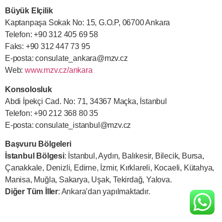
Büyük Elçilik
Kaptanpaşa Sokak No: 15, G.O.P, 06700 Ankara
Telefon: +90 312 405 69 58
Faks: +90 312 447 73 95
E-posta:
consulate_ankara@mzv.cz
Web:
www.mzv.cz/ankara
Konsolosluk
Abdi İpekçi Cad. No: 71, 34367 Maçka, İstanbul
Telefon: +90 212 368 80 35
E-posta:
consulate_istanbul@mzv.cz
Başvuru Bölgeleri
İstanbul Bölgesi
: İstanbul, Aydın, Balıkesir, Bilecik, Bursa,
Çanakkale, Denizli, Edirne, İzmir, Kırklareli, Kocaeli, Kütahya,
Manisa, Muğla, Sakarya, Uşak, Tekirdağ, Yalova.
Diğer Tüm İller
: Ankara’dan yapılmaktadır.