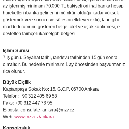
ay işlenmiş minimum 70.000 TL bakiyeli orijinal banka hesap
hareketleri (banka gelirlerini mümkün olduğu kadar yüksek
göstermek vize sonucu ve süresini etkileyecektir), tapu gibi
maddi durumunu gösteren belge, otel ve uçak konfirmesi, e-
devletten tarihçeli ikametgah belgesi.
İşlem Süresi
7 iş günü. Seyahat tarihi, randevu tarihinden 15 gün sonra
olmalıdır. Bu nedenle minimum 1 ay öncesinden başvurmanız
rica olunur.
Büyük Elçilik
Kaptanpaşa Sokak No: 15, G.O.P, 06700 Ankara
Telefon: +90 312 405 69 58
Faks: +90 312 447 73 95
E-posta:
consulate_ankara@mzv.cz
Web:
www.mzv.cz/ankara
Konsolosluk