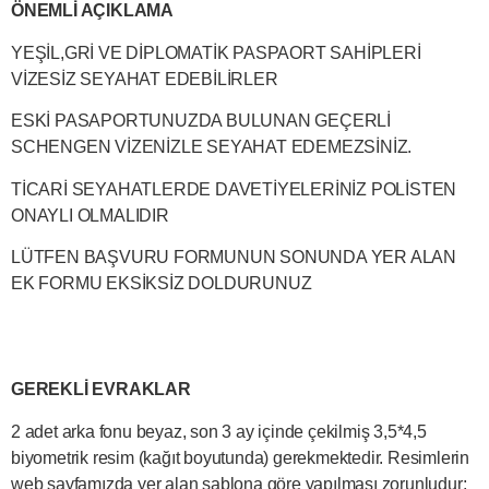
ÖNEMLİ AÇIKLAMA
YEŞİL,GRİ VE DİPLOMATİK PASPAORT SAHİPLERİ
VİZESİZ SEYAHAT EDEBİLİRLER
ESKİ PASAPORTUNUZDA BULUNAN GEÇERLİ
SCHENGEN VİZENİZLE SEYAHAT EDEMEZSİNİZ.
TİCARİ SEYAHATLERDE DAVETİYELERİNİZ POLİSTEN
ONAYLI OLMALIDIR
LÜTFEN BAŞVURU FORMUNUN SONUNDA YER ALAN
EK FORMU EKSİKSİZ DOLDURUNUZ
GEREKLİ EVRAKLAR
2 adet arka fonu beyaz, son 3 ay içinde çekilmiş 3,5*4,5
biyometrik resim (kağıt boyutunda) gerekmektedir. Resimlerin
web sayfamızda yer alan şablona göre yapılması zorunludur;