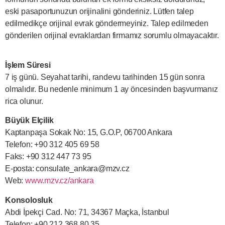
eski pasaportunuzun orijinalini gönderiniz. Lütfen talep
edilmedikçe orijinal evrak göndermeyiniz. Talep edilmeden
gönderilen orijinal evraklardan firmamız sorumlu olmayacaktır.
İşlem Süresi
7 iş günü. Seyahat tarihi, randevu tarihinden 15 gün sonra
olmalıdır. Bu nedenle minimum 1 ay öncesinden başvurmanız
rica olunur.
Büyük Elçilik
Kaptanpaşa Sokak No: 15, G.O.P, 06700 Ankara
Telefon: +90 312 405 69 58
Faks: +90 312 447 73 95
E-posta:
consulate_ankara@mzv.cz
Web:
www.mzv.cz/ankara
Konsolosluk
Abdi İpekçi Cad. No: 71, 34367 Maçka, İstanbul
Telefon: +90 212 368 80 35