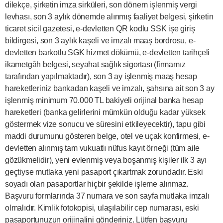
dilekçe, şirketin imza sirküleri, son dönem işlenmiş vergi
levhası, son 3 aylık dönemde alınmış faaliyet belgesi, şirketin
ticaret sicil gazetesi, e-devletten QR kodlu SSK işe giriş
bildirgesi, son 3 aylık kaşeli ve imzalı maaş bordrosu, e-
devletten barkotlu SGK hizmet dökümü, e-devletten tarihçeli
ikametgâh belgesi, seyahat sağlık sigortası (firmamız
tarafından yapılmaktadır), son 3 ay işlenmiş maaş hesap
hareketleriniz bankadan kaşeli ve imzalı, şahsına ait son 3 ay
işlenmiş minimum 70.000 TL bakiyeli orijinal banka hesap
hareketleri (banka gelirlerini mümkün olduğu kadar yüksek
göstermek vize sonucu ve süresini etkileyecektir), tapu gibi
maddi durumunu gösteren belge, otel ve uçak konfirmesi, e-
devletten alınmış tam vukuatlı nüfus kayıt örneği (tüm aile
gözükmelidir), yeni evlenmiş veya boşanmış kişiler ilk 3 ayı
geçtiyse mutlaka yeni pasaport çıkartmak zorundadır. Eski
soyadı olan pasaportlar hiçbir şekilde işleme alınmaz.
Başvuru formlarında 37 numara ve son sayfa mutlaka imzalı
olmalıdır. Kimlik fotokopisi, ulaşılabilir cep numarası, eski
pasaportunuzun orijinalini gönderiniz. Lütfen başvuru