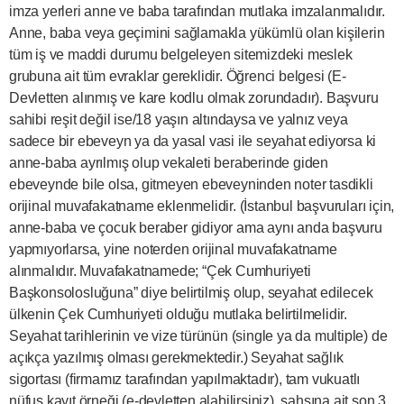
imza yerleri anne ve baba tarafından mutlaka imzalanmalıdır.
Anne, baba veya geçimini sağlamakla yükümlü olan kişilerin
tüm iş ve maddi durumu belgeleyen sitemizdeki meslek
grubuna ait tüm evraklar gereklidir. Öğrenci belgesi (E-
Devletten alınmış ve kare kodlu olmak zorundadır). Başvuru
sahibi reşit değil ise/18 yaşın altındaysa ve yalnız veya
sadece bir ebeveyn ya da yasal vasi ile seyahat ediyorsa ki
anne-baba ayrılmış olup vekaleti beraberinde giden
ebeveynde bile olsa, gitmeyen ebeveyninden noter tasdikli
orijinal muvafakatname eklenmelidir. (İstanbul başvuruları için,
anne-baba ve çocuk beraber gidiyor ama aynı anda başvuru
yapmıyorlarsa, yine noterden orijinal muvafakatname
alınmalıdır. Muvafakatnamede; “Çek Cumhuriyeti
Başkonsolosluğuna” diye belirtilmiş olup, seyahat edilecek
ülkenin Çek Cumhuriyeti olduğu mutlaka belirtilmelidir.
Seyahat tarihlerinin ve vize türünün (single ya da multiple) de
açıkça yazılmış olması gerekmektedir.) Seyahat sağlık
sigortası (firmamız tarafından yapılmaktadır), tam vukuatlı
nüfus kayıt örneği (e-devletten alabilirsiniz), şahsına ait son 3