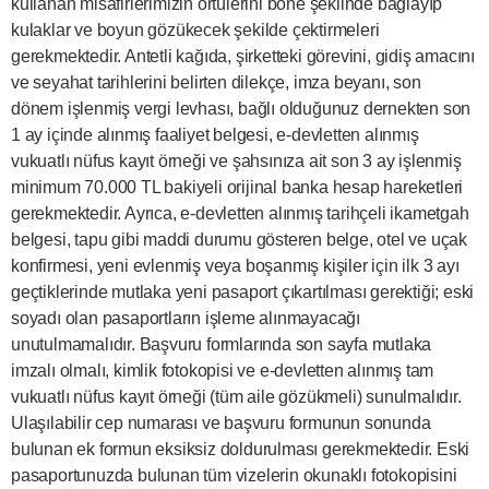
kullanan misafirlerimizin örtülerini bone şeklinde bağlayıp
kulaklar ve boyun gözükecek şekilde çektirmeleri
gerekmektedir. Antetli kağıda, şirketteki görevini, gidiş amacını
ve seyahat tarihlerini belirten dilekçe, imza beyanı, son
dönem işlenmiş vergi levhası, bağlı olduğunuz dernekten son
1 ay içinde alınmış faaliyet belgesi, e-devletten alınmış
vukuatlı nüfus kayıt örneği ve şahsınıza ait son 3 ay işlenmiş
minimum 70.000 TL bakiyeli orijinal banka hesap hareketleri
gerekmektedir. Ayrıca, e-devletten alınmış tarihçeli ikametgah
belgesi, tapu gibi maddi durumu gösteren belge, otel ve uçak
konfirmesi, yeni evlenmiş veya boşanmış kişiler için ilk 3 ayı
geçtiklerinde mutlaka yeni pasaport çıkartılması gerektiği; eski
soyadı olan pasaportların işleme alınmayacağı
unutulmamalıdır. Başvuru formlarında son sayfa mutlaka
imzalı olmalı, kimlik fotokopisi ve e-devletten alınmış tam
vukuatlı nüfus kayıt örneği (tüm aile gözükmeli) sunulmalıdır.
Ulaşılabilir cep numarası ve başvuru formunun sonunda
bulunan ek formun eksiksiz doldurulması gerekmektedir. Eski
pasaportunuzda bulunan tüm vizelerin okunaklı fotokopisini